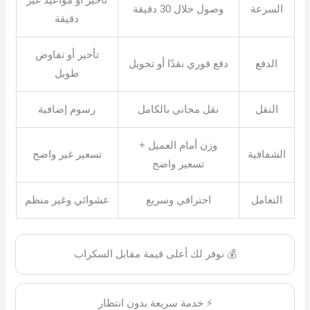
تأخير أو مواعيد غير
السرعة
وصول خلال 30 دقيقة
دقيقة
تأخير أو تفاوض
الدفع
دفع فوري نقدًا أو تحويل
طويل
النقل
نقل مجاني بالكامل
رسوم إضافية
وزن أمام العميل +
الشفافية
تسعير غير واضح
تسعير واضح
التعامل
احترافي وسريع
عشوائي وغير منظم
💰 نوفر لك أعلى قيمة مقابل السكراب
⚡ خدمة سريعة بدون انتظار