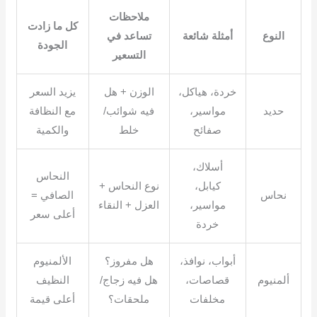
ملاحظات
كل ما زادت
النوع
أمثلة شائعة
تساعد في
الجودة
التسعير
خردة، هياكل،
الوزن + هل
يزيد السعر
حديد
مواسير،
فيه شوائب/
مع النظافة
صفائح
خلط
والكمية
أسلاك،
النحاس
كيابل،
نوع النحاس +
نحاس
الصافي =
مواسير،
العزل + النقاء
أعلى سعر
خردة
أبواب، نوافذ،
هل مفروز؟
الألمنيوم
ألمنيوم
قصاصات،
هل فيه زجاج/
النظيف
مخلفات
ملحقات؟
أعلى قيمة