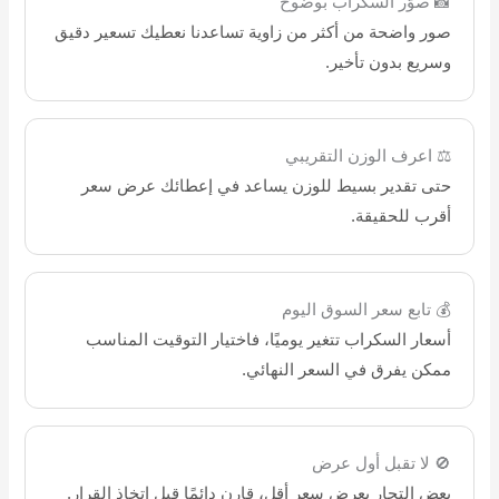
📸 صوّر السكراب بوضوح
صور واضحة من أكثر من زاوية تساعدنا نعطيك تسعير دقيق
وسريع بدون تأخير.
⚖️ اعرف الوزن التقريبي
حتى تقدير بسيط للوزن يساعد في إعطائك عرض سعر
أقرب للحقيقة.
💰 تابع سعر السوق اليوم
أسعار السكراب تتغير يوميًا، فاختيار التوقيت المناسب
ممكن يفرق في السعر النهائي.
🚫 لا تقبل أول عرض
بعض التجار يعرض سعر أقل، قارن دائمًا قبل اتخاذ القرار.