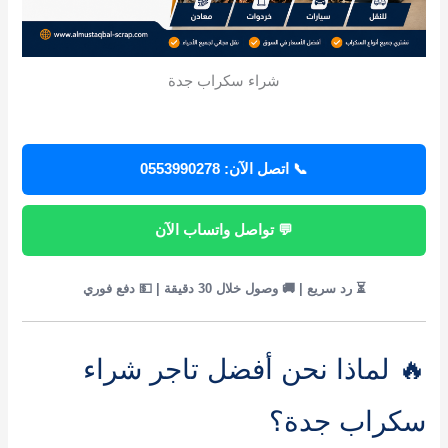
شراء سكراب جدة
📞 اتصل الآن: 0553990278
💬 تواصل واتساب الآن
⏳ رد سريع | 🚚 وصول خلال 30 دقيقة | 💵 دفع فوري
🔥 لماذا نحن أفضل تاجر شراء
سكراب جدة؟