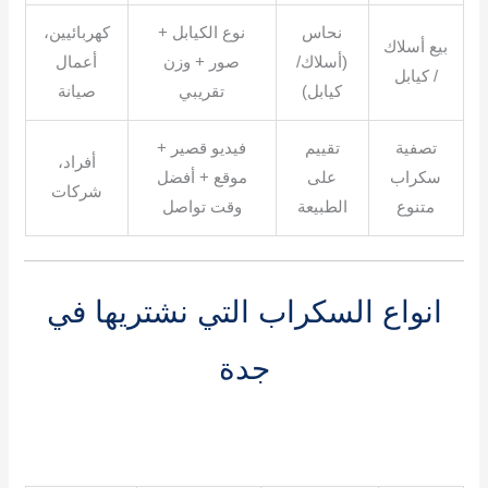
نحاس
نوع الكيابل +
كهربائيين،
بيع أسلاك
(أسلاك/
صور + وزن
أعمال
/ كيابل
كيابل)
تقريبي
صيانة
تصفية
تقييم
فيديو قصير +
أفراد،
سكراب
على
موقع + أفضل
شركات
متنوع
الطبيعة
وقت تواصل
انواع السكراب التي نشتريها في
جدة