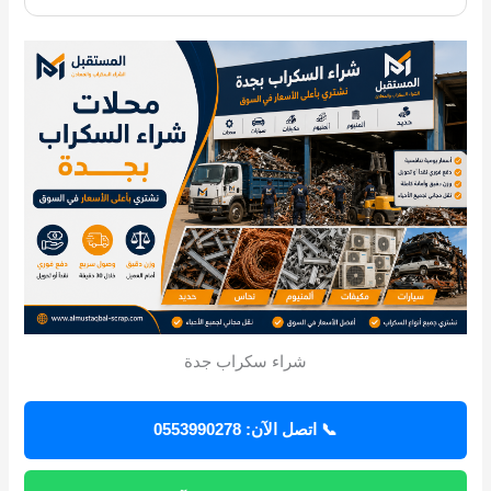
شراء سكراب جدة
📞 اتصل الآن: 0553990278