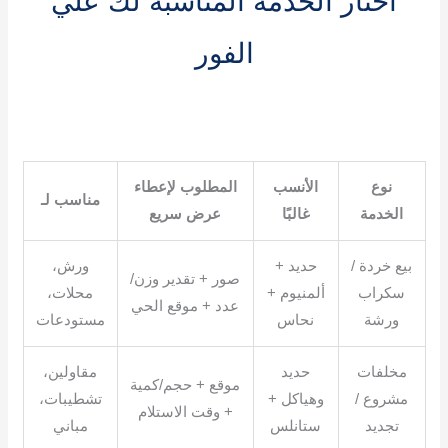
اختار الخدمة المناسبة لك علي
الفور
نوع
الأنسب
المطلوب لإعطاء
مناسب لـ
الخدمة
غالبًا
عرض سريع
بيع خردة /
حديد +
ورش،
صور + تقدير وزن/
سكراب
ألمنيوم +
محلات،
عدد + موقع الحي
ورشة
نحاس
مستودعات
مخلفات
حديد
مقاولين،
موقع + حجم/كمية
مشروع /
وهياكل +
تشطيبات،
+ وقت الاستلام
تجديد
ستانلس
مباني