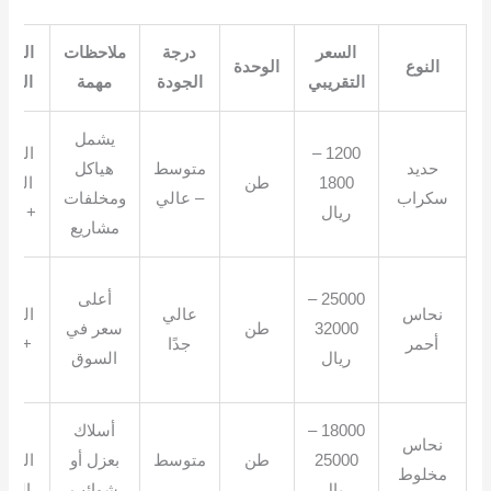
السعر
درجة
ملاحظات
العوا
النوع
الوحدة
التقريبي
الجودة
مهمة
المؤث
يشمل
1200 –
الوزن
حديد
متوسط
هياكل
1800
طن
النظا
سكراب
– عالي
ومخلفات
ريال
+ الخ
مشاريع
نقاء
25000 –
أعلى
نحاس
عالي
النح
32000
طن
سعر في
أحمر
جدًا
+ بد
ريال
السوق
عزل
18000 –
أسلاك
نسب
نحاس
25000
طن
متوسط
بعزل أو
العزل
مخلوط
ريال
شوائب
الجود