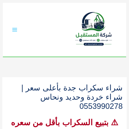
خطي
لى
لمحتوى
شراء سكراب جدة بأعلى سعر |
شراء خردة وحديد ونحاس
0553990278
⚠️ بتبيع السكراب بأقل من سعره