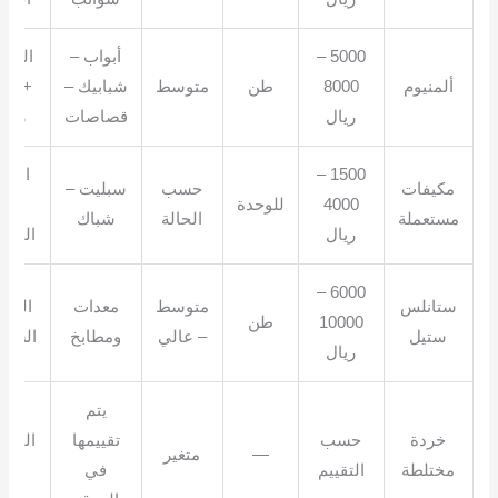
5000 –
أبواب –
النظا
ألمنيوم
8000
طن
متوسط
شبابيك –
+ وج
ريال
قصاصات
زجا
1500 –
الحج
مكيفات
حسب
سبليت –
4000
للوحدة
+
مستعملة
الحالة
شباك
ريال
التشغ
6000 –
ستانلس
متوسط
معدات
النوع
10000
طن
ستيل
– عالي
ومطابخ
السما
ريال
يتم
خردة
حسب
تقييمها
التنوع
—
متغير
مختلطة
التقييم
في
الفر