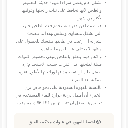
بشكل عام يفضل شراء القهوة حديثة التحميص
والطحن لأنها تحافظ على ثبات رائحتها وقوامها
لأكثر من شهر
.
هناك مطاحن حديثة تستخدم فقط لطحن حبوب
البن بشكل متساوي وسلس وهذا ما ننصحك
بشرائه إن رغبت في طحنها بنفسك للحصول على
مظهر لا يختلف عن القهوة الجاهزة
.
والأهم فيما يتعلق بالطحن ينبغي تخصيص كميات
قليلة لطحنها على فترات حسب الاستخدام؛ إذ
بفضل ذلك لن تفقد مذاقها ورائحتها لأطول فترة
ممكنة بعد الشراء
.
بالنسبة للقهوة السعودية على نحو خاص يري
الخبراء أن أفضل درجة حرارة للماء المستخدم في
تحضيرها يفضل أن تتراوح بين
91
لـ
96
درجة مئوية
.
📦 احفظ القهوة في عبوات محكمة الغلق.