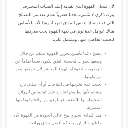
لأن فنجان القهوة الذي يقدمه إليك الصباب المحترف
يترك ذكرى لا تنُسي، تجدنا حصرياً نقدم عدد من النصائح
التي قد توصلك لنفس المذاق تقريباً، وهذا لأنه بالأساس
هناك عوامل عدة تؤثر في نكهة القهوة يجب معرفتها
لتجنب الخاطئ منها، وتشتمل على
:
ينصح دائماً بحُسن تخزين القهوة لديكم من خلال
وضعها بعبوات مٌحسنة الغلق لتكون بعيداً تماماً عن
الرطوبة والضوء أو الهواء المباشر لأن جميعها يغير
من نكهتها
.
تجنب عدم تخزينها في الثلاجات أو أي مكان بارد
مشابه لأنها بطبيعتها قادرة على امتصاص الروائح
المحيطة بها للأطعمة فيما يغير من رائحتها ونكهتها
المميزة
.
منذ البداية اشتري نوع عالي الجودة من القهوة لأن
ما غير ذلك لن يمنحكم أفضل مذاق ورائحة
.