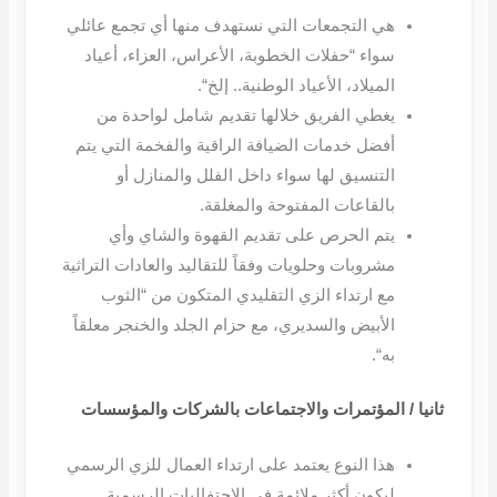
هي التجمعات التي نستهدف منها أي تجمع عائلي
سواء
“
حفلات الخطوبة، الأعراس، العزاء، أعياد
الميلاد، الأعياد الوطنية
..
إلخ
“.
يغطي الفريق خلالها تقديم شامل لواحدة من
أفضل خدمات الضيافة الراقية والفخمة التي يتم
التنسيق لها سواء داخل الفلل والمنازل أو
بالقاعات المفتوحة والمغلقة
.
يتم الحرص على تقديم القهوة والشاي وأي
مشروبات وحلويات وفقاً للتقاليد والعادات التراثية
مع ارتداء الزي التقليدي المتكون من
“
الثوب
الأبيض والسديري، مع حزام الجلد والخنجر معلقاً
به
“.
ثانيا
/
المؤتمرات والاجتماعات بالشركات والمؤسسات
هذا النوع يعتمد على ارتداء العمال للزي الرسمي
ليكون أكثر ملائمة في الاحتفاليات الرسمية