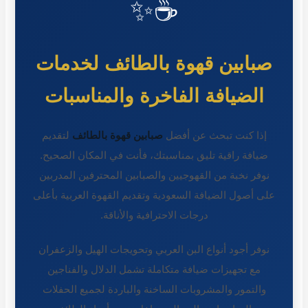
☕✨
صبابين قهوة بالطائف لخدمات
الضيافة الفاخرة والمناسبات
إذا كنت تبحث عن أفضل
صبابين قهوة بالطائف
لتقديم
ضيافة راقية تليق بمناسبتك، فأنت في المكان الصحيح.
نوفر نخبة من القهوجيين والصبابين المحترفين المدربين
على أصول الضيافة السعودية وتقديم القهوة العربية بأعلى
درجات الاحترافية والأناقة.
نوفر أجود أنواع البن العربي وتحويجات الهيل والزعفران
مع تجهيزات ضيافة متكاملة تشمل الدلال والفناجين
والتمور والمشروبات الساخنة والباردة لجميع الحفلات