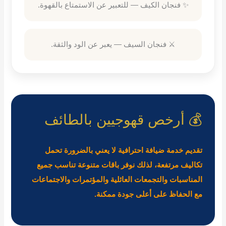
✨ فنجان الكيف — للتعبير عن الاستمتاع بالقهوة.
⚔️ فنجان السيف — يعبر عن الود والثقة.
💰 أرخص قهوجيين بالطائف
تقديم خدمة ضيافة احترافية لا يعني بالضرورة تحمل
تكاليف مرتفعة، لذلك نوفر باقات متنوعة تناسب جميع
المناسبات والتجمعات العائلية والمؤتمرات والاجتماعات
مع الحفاظ على أعلى جودة ممكنة.