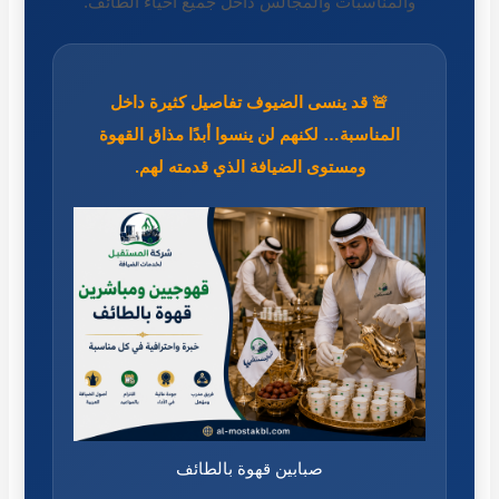
والمناسبات والمجالس داخل جميع أحياء الطائف.
🚨 قد ينسى الضيوف تفاصيل كثيرة داخل
المناسبة… لكنهم لن ينسوا أبدًا مذاق القهوة
ومستوى الضيافة الذي قدمته لهم.
صبابين قهوة بالطائف