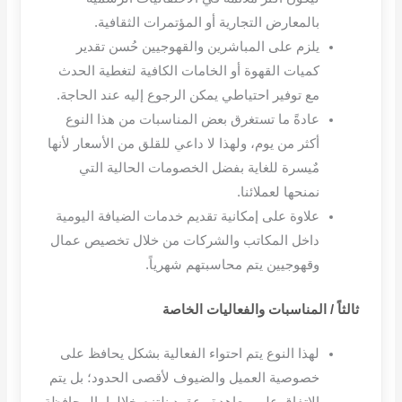
بالمعارض التجارية أو المؤتمرات الثقافية
.
يلزم على المباشرين والقهوجيين حُسن تقدير
كميات القهوة أو الخامات الكافية لتغطية الحدث
مع توفير احتياطي يمكن الرجوع إليه عند الحاجة
.
عادةً ما تستغرق بعض المناسبات من هذا النوع
أكثر من يوم، ولهذا لا داعي للقلق من الأسعار لأنها
مٌيسرة للغاية بفضل الخصومات الحالية التي
نمنحها لعملائنا
.
علاوة على إمكانية تقديم خدمات الضيافة اليومية
داخل المكاتب والشركات من خلال تخصيص عمال
وقهوجيين يتم محاسبتهم شهرياً
.
ثالثاً
/
المناسبات والفعاليات الخاصة
لهذا النوع يتم احتواء الفعالية بشكل يحافظ على
خصوصية العميل والضيوف لأقصى الحدود؛ بل يتم
الاتفاق على معاهدة وعقود نلتزم خلالها بالمحافظة