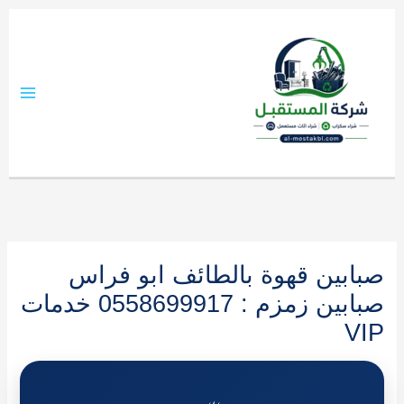
خطي
لى
لمحتوى
صبابين قهوة بالطائف ابو فراس
صبابين زمزم : 0558699917 خدمات
VIP