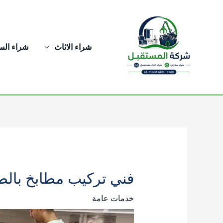
خطي
لى
لمحتوى
شراء الاثاث
شراء ال
فني تركيب مطابخ بالطائف 0541793708 بافضل الاسعار 
خدمات عامة